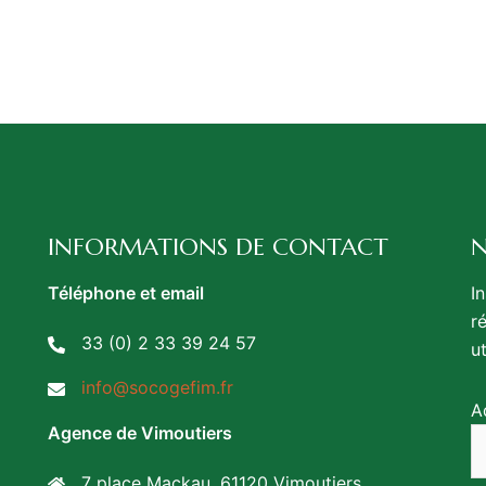
INFORMATIONS DE CONTACT
N
Téléphone et email
I
r
33 (0) 2 33 39 24 57
u
info@socogefim.fr
A
Agence de Vimoutiers
7 place Mackau, 61120 Vimoutiers