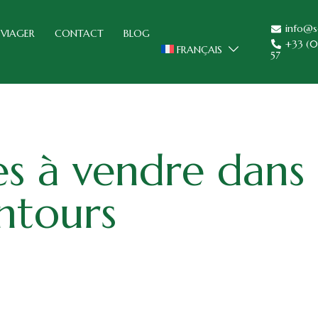
info@s
VIAGER
CONTACT
BLOG
+33 (0
FRANÇAIS
57
 à vendre dans 
ntours