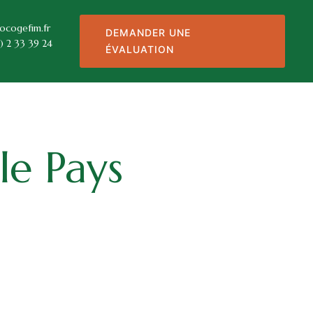
ocogefim.fr
DEMANDER UNE
) 2 33 39 24
ÉVALUATION
le Pays