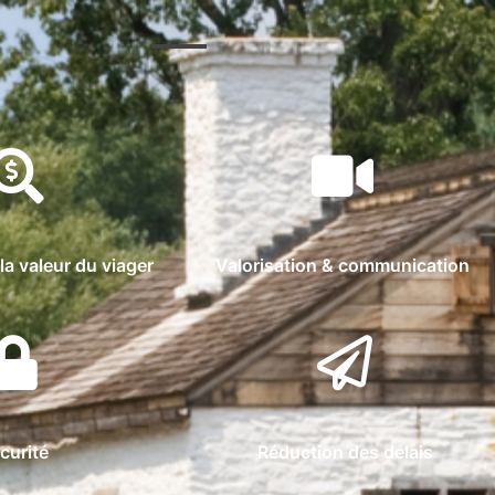
la valeur du viager
Valorisation & communication
curité
Réduction des délais