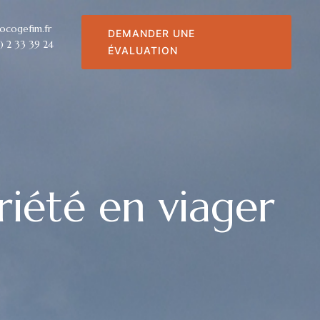
ocogefim.fr
DEMANDER UNE
) 2 33 39 24
ÉVALUATION
iété en viager