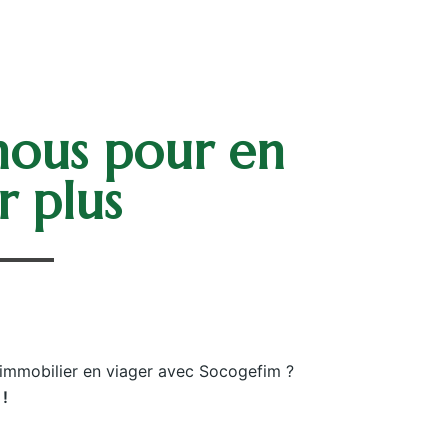
nous pour en
r plus
 immobilier en viager avec Socogefim ?
 !
Lebou