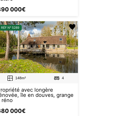
390 000€
RÉF N° 5289
148m²
4
ropriété avec longère
énovée, île en douves, grange
 réno
680 000€