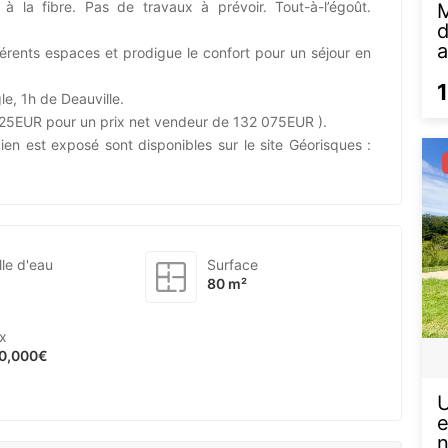
à la fibre. Pas de travaux à prévoir. Tout-à-l’égoût.
M
d
iérents espaces et prodigue le confort pour un séjour en
le, 1h de Deauville.
 925EUR pour un prix net vendeur de 132 075EUR ).
ien est exposé sont disponibles sur le site Géorisques :
lle d'eau
Surface
80 m²
ix
0,000€
e
n