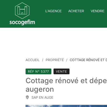
Skip
to
L’AGENCE
ACHETER
VENDRE
content
ACCUEIL
PROPRIÉTÉ
COTTAGE RÉNOVÉ ET 
RÉF N° 5377
VENTE
Cottage rénové et dépe
augeron
SAP EN AUGE