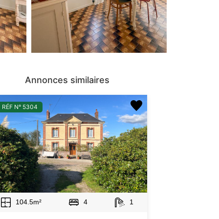
Annonces similaires
RÉF N° 5304
104.5m²
4
1