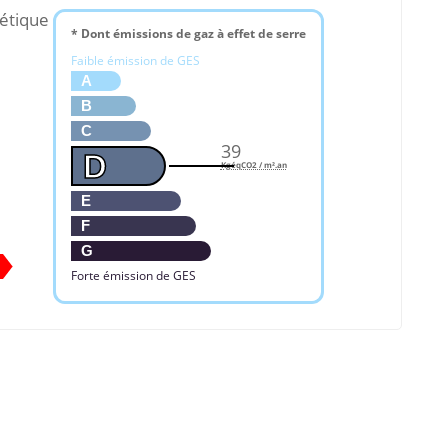
étique
* Dont émissions de gaz à effet de serre
Faible émission de GES
A
B
C
39
D
KgéqCO2 / m².an
E
F
G
Forte émission de GES