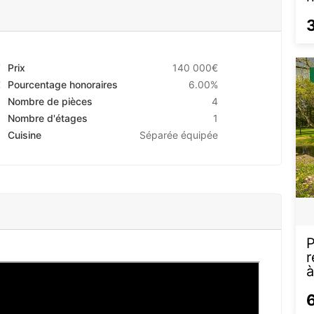
7
Prix
140 000€
€
Pourcentage honoraires
6.00%
Nombre de pièces
4
1
Nombre d'étages
1
z
Cuisine
Séparée équipée
P
r
à