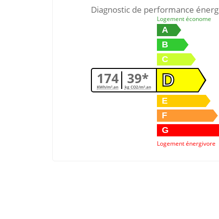
Diagnostic de performance énerg
Logement économe
A
B
C
174
39*
D
KWh/m².an
kg CO2/m².an
E
F
G
Logement énergivore