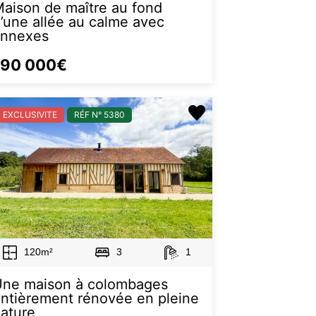
aison de maître au fond
’une allée au calme avec
annexes
190 000€
EXCLUSIVITE
RÉF N° 5380
120m²
3
1
Une maison à colombages
ntièrement rénovée en pleine
ature