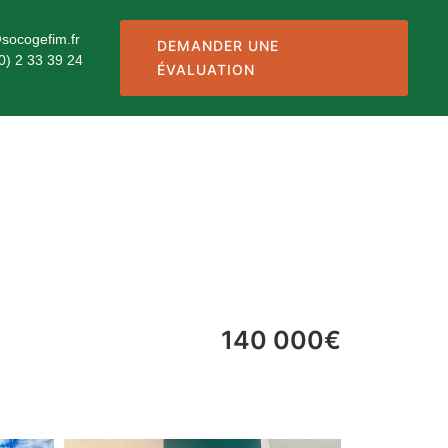
socogefim.fr
DEMANDER UNE
0) 2 33 39 24
ÉVALUATION
140 000€