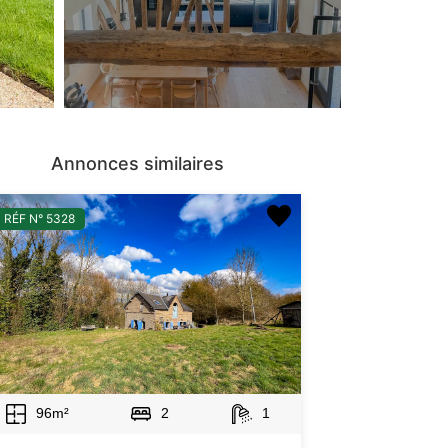
Annonces similaires
RÉF N° 5328
96m²
2
1