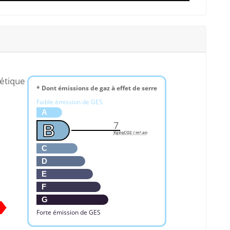
étique
* Dont émissions de gaz à effet de serre
Faible émission de GES
A
7
B
KgéqCO2 / m².an
C
D
E
F
G
Forte émission de GES