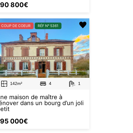
190 800€
COUP DE COEUR
RÉF N° 5361
142m²
4
1
ne maison de maître à
énover dans un bourg d’un joli
etit
195 000€