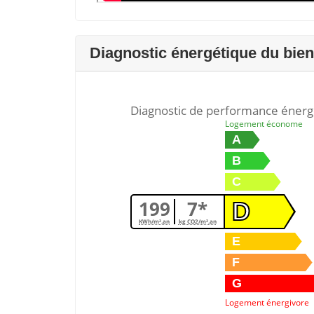
Diagnostic énergétique du bien
Diagnostic de performance énerg
Logement économe
A
B
C
199
7*
D
KWh/m².an
kg CO2/m².an
E
F
G
Logement énergivore