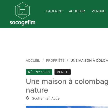
Skip
to
L’AGENCE
ACHETER
VENDRE
content
ACCUEIL
PROPRIÉTÉ
UNE MAISON À COLOM
RÉF N° 5380
VENTE
Une maison à colombag
nature
Gouffern en Auge