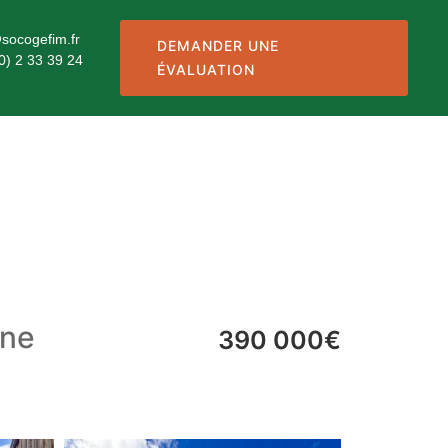
socogefim.fr
DEMANDER UNE
0) 2 33 39 24
ÉVALUATION
ine
390 000€