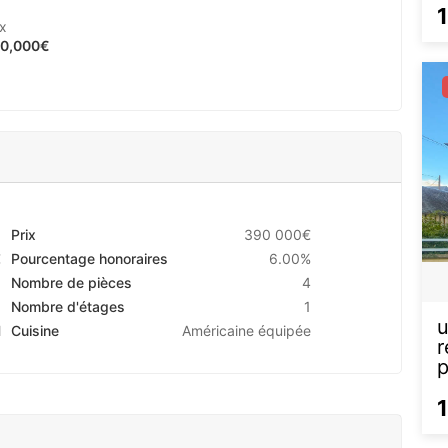
ix
0,000€
0
Prix
390 000€
€
Pourcentage honoraires
6.00%
Nombre de pièces
4
1
Nombre d'étages
1
u
l
Cuisine
Américaine équipée
r
p