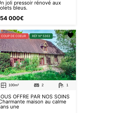
n joli pressoir rénové aux
olets bleus.
154 000€
COUP DE COEUR
RÉF N° 5363
100m²
2
1
SOUS OFFRE PAR NOS SOINS
Charmante maison au calme
dans une