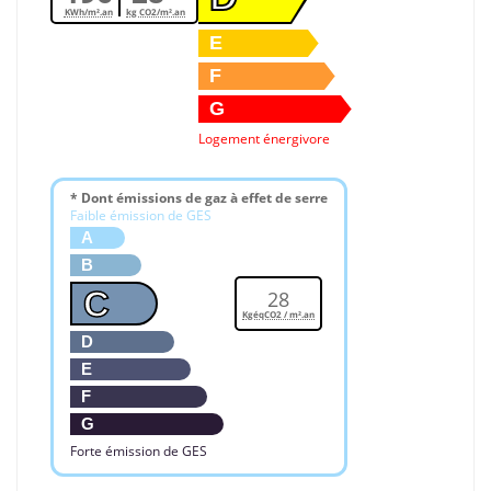
KWh/m².an
kg CO2/m².an
E
F
G
Logement énergivore
* Dont émissions de gaz à effet de serre
Faible émission de GES
A
B
C
28
KgéqCO2 / m².an
D
E
F
G
Forte émission de GES