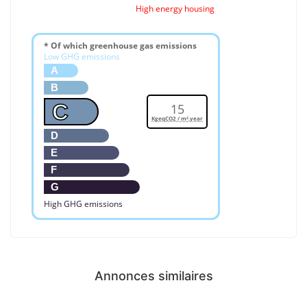
High energy housing
* Of which greenhouse gas emissions
Low GHG emissions
A
B
C
15
KgeqCO2 / m².year
D
E
F
G
High GHG emissions
Annonces similaires