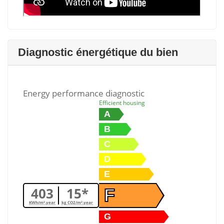
Diagnostic énergétique du bien
Energy performance diagnostic
Efficient housing
A
B
C
D
E
403
15*
F
KWh/m².year
kg CO2/m².year
G