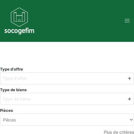
Skip
to
content
Type d'offre
Type d'offre
Type de biens
Type de biens
Pièces
Plus de critères