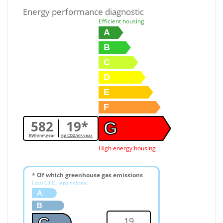
Energy performance diagnostic
Efficient housing
A
B
C
D
E
F
582
19*
G
KWh/m².year
kg CO2/m².year
High energy housing
* Of which greenhouse gas emissions
Low GHG emissions
A
B
19