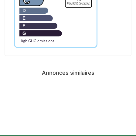
C
KgeqCO2 / m².year
D
E
F
G
High GHG emissions
Annonces similaires