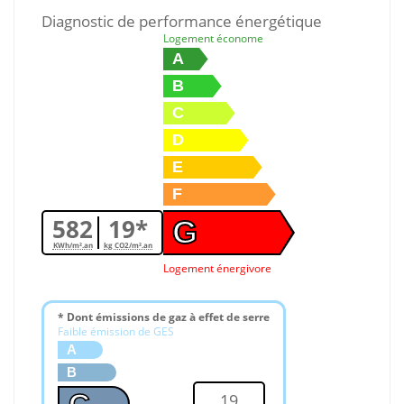
Diagnostic de performance énergétique
Logement économe
A
B
C
D
E
F
582
19*
G
KWh/m².an
kg CO2/m².an
Logement énergivore
* Dont émissions de gaz à effet de serre
Faible émission de GES
A
B
19