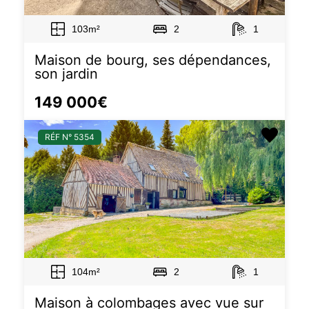
103m²
2
1
Maison de bourg, ses dépendances,
son jardin
149 000€
RÉF N° 5354
104m²
2
1
Maison à colombages avec vue sur