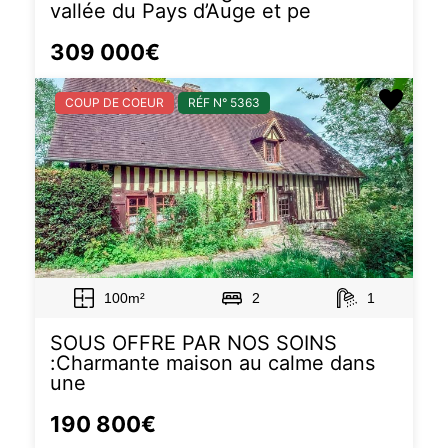
vallée du Pays d’Auge et pe
309 000€
COUP DE COEUR
RÉF N° 5363
100m²
2
1
SOUS OFFRE PAR NOS SOINS
:Charmante maison au calme dans
une
190 800€