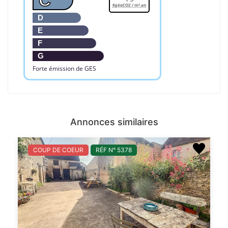
C
KgéqCO2 / m².an
D
E
F
G
Forte émission de GES
Annonces similaires
COUP DE COEUR
RÉF N° 5378